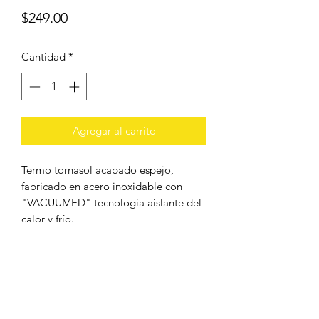
Precio
$249.00
Cantidad
*
Agregar al carrito
Termo tornasol acabado espejo,
fabricado en acero inoxidable con
"VACUUMED" tecnología aislante del
calor y frío.
Material de Termo:
Acero inoxidable
Material de Tapa:
Plástico con empaque de silicón.
Capacidad: