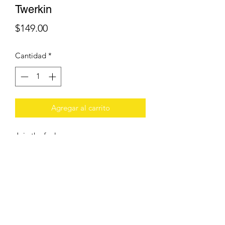
Twerkin
Precio
$149.00
Cantidad
*
Agregar al carrito
Join the fun!
Twerkin es el divertido juego familiar
de equilibrio, velocidad y destreza.
Sigue las instrucciones y coloca tu
mano o pie en el color
correspondiente ¡No te caigas! O te
tocará hacer twerking para todos.